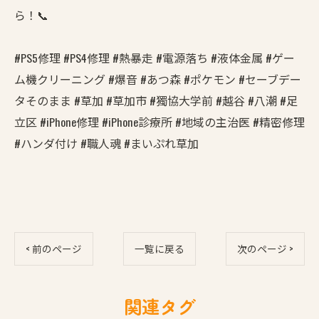
ら！📞
#PS5修理 #PS4修理 #熱暴走 #電源落ち #液体金属 #ゲー
ム機クリーニング #爆音 #あつ森 #ポケモン #セーブデー
タそのまま #草加 #草加市 #獨協大学前 #越谷 #八潮 #足
立区 #iPhone修理 #iPhone診療所 #地域の主治医 #精密修理
#ハンダ付け #職人魂 #まいぷれ草加
< 前のページ
一覧に戻る
次のページ >
関連タグ