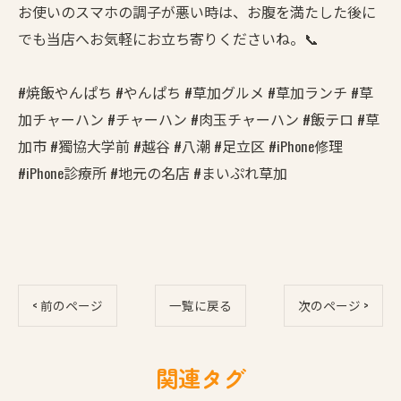
お使いのスマホの調子が悪い時は、お腹を満たした後に
でも当店へお気軽にお立ち寄りくださいね。📞
#焼飯やんぱち #やんぱち #草加グルメ #草加ランチ #草
加チャーハン #チャーハン #肉玉チャーハン #飯テロ #草
加市 #獨協大学前 #越谷 #八潮 #足立区 #iPhone修理
#iPhone診療所 #地元の名店 #まいぷれ草加
< 前のページ
一覧に戻る
次のページ >
関連タグ