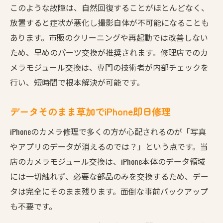
このような故障は、自然回復することがほとんどなく、
iPhoneカメラの揺れは草加で即日解消可能
放置すると症状が悪化し撮影自体が不可能になることも
草加でiPhoneカメラ修理の安心を手に入れる
あります。市販のクリーニングや再起動では改善しない
即日対応でiPhoneの揺れるカメラを解決する
ため、早めのパーツ交換が推奨されます。修理店でのカ
草加でiPhone修理のタイパも重視できる理由
メラモジュール交換は、専門の技術者が内部チェックを
iPhoneカメラの震えを草加で安心して直す
行い、短時間で根本解決が可能です。
データそのまま草加でiPhone即日修理
iPhoneのカメラ修理で多くの方が心配されるのが「写真
やアプリのデータが消えるのでは？」という点です。当
店のカメラモジュール交換は、iPhone本体のデータ領域
には一切触れず、必要な部品のみを交換するため、デー
タは完全にそのまま残ります。面倒な事前バックアップ
も不要です。