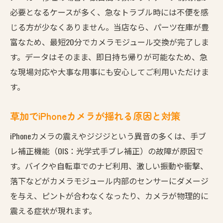
草加でiPhoneカメラ修理を当日完了したい方へ
必要となるケースが多く、急なトラブル時には不便を感
iPhoneカメラ修理を草加で当日完了させる
じる方が少なくありません。当店なら、パーツ在庫が豊
データそのまま草加でiPhone修理できる理由
富なため、最短20分でカメラモジュール交換が完了しま
草加でiPhoneカメラの揺れ即日解消の流れ
す。データはそのまま、即日持ち帰りが可能なため、急
iPhone修理草加は仕事帰りにも便利な立地
な現場対応や大事な用事にも安心してご利用いただけま
当日修理対応の草加iPhoneサービスの特徴
す。
データそのままiPhoneカメラ修理草加のポイント
草加でiPhoneカメラが揺れる原因と対策
iPhoneカメラ修理は草加でデータ無事に完了
iPhoneカメラの震えやジジジという異音の多くは、手ブ
草加のiPhone修理でデータ消失リスクなし
レ補正機能（OIS：光学式手ブレ補正）の故障が原因で
データ保持と安い修理は草加で両立できる
す。バイクや自転車でのナビ利用、激しい振動や衝撃、
iPhoneカメラ震えも草加で安心修理サポート
落下などがカメラモジュール内部のセンサーにダメージ
草加のiPhone修理は初めてでも安全確実
を与え、ピントが合わなくなったり、カメラが物理的に
揺れるカメラの不安を草加で今すぐ解消できま
震える症状が現れます。
す