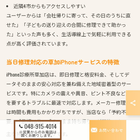
近隣4市からもアクセスしやすい
ユーザーからは「会社帰りに寄って、その日のうちに直
せた」「子どもの送り迎えの合間に修理できて助かっ
た」といった声も多く、生活導線上で気軽に利用できる
点が高く評価されています。
当日修理対応の草加iPhoneサービスの特徴
iPhone診療所草加店は、即日修理と格安料金、そしてデ
ータそのままの安心対応を兼ね備えた地域密着型のサー
ビスです。特にカメラの震えや異音、ピント不良など急
を要するトラブルに最速で対応します。メーカー修理で
は時間も費用もかかりがちですが、当店なら「予約不
要」「最短20分」「そのまま持ち帰り」が可能です。
048-915-4014
お問い合わせ
※営業からのお電話は
主な特徴は以下の通りです。
固くお断りします。