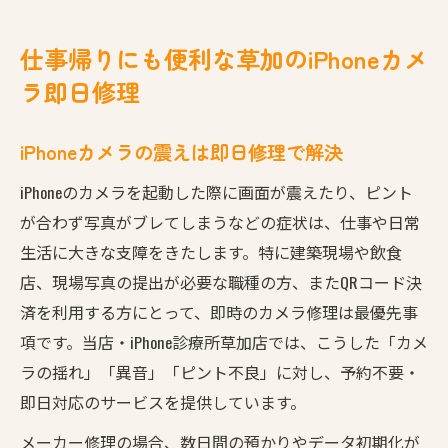
壊れたiPhoneカメラも草加で安く交換
カメラ異常のiPhoneも草加でスピード解決
仕事帰りにも便利な草加のiPhoneカメ
iPhoneのカメラ異常は草加で即日修理可
ラ即日修理
カメラが震えるiPhoneも草加で安く直せる
草加のiPhone修理は予約不要で当日完了
iPhoneカメラの震えは即日修理で解決
急なiPhoneカメラ故障も草加なら安心対応
iPhoneのカメラを起動した際に画面が震えたり、ピント
草加でiPhone修理を迅速に終わらせる方法
が合わず写真がブレてしまうなどの症状は、仕事や日常
iPhoneの震えるカメラを即日で安く直す方法
生活に大きな支障をきたします。特に建築現場や飲食
iPhoneカメラが震える時の修理費用と流れ
店、現場写真の提出が必要な職種の方、またQRコード決
済を利用する方にとって、即時のカメラ修理は最優先事
草加でiPhoneカメラの揺れを格安修理可能
項です。当店・iPhone診療所草加店では、こうした「カメ
iPhone修理は草加で最短即日対応が魅力
ラの揺れ」「異音」「ピント不良」に対し、予約不要・
安いiPhoneカメラ修理を草加で実現するコツ
即日対応のサービスを提供しています。
カメラ修理はiPhoneデータそのまま対応可
メーカー修理の場合、数日間の預かりやデータ初期化が