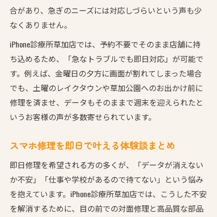
草加近辺でスマホ修理店を選ぶ際の利便性
合があり、急ぎのニーズには対応しづらいという声も少
越谷・吉川・三郷からのアクセス方法解説
なくありません。
お出かけついでにiPhone修理を済ませよう
iPhone診療所草加店では、予約不要でそのまま店舗に持
スマホ修理で週末の時間を有効に使うコツ
ち込めるため、「急なトラブルでも即日対応」が可能で
対面修理が安心なスマホ修理の理由
す。例えば、金曜日の夕方に画面が割れてしまった場合
iPhone修理を対面で依頼する安心ポイント
でも、土曜のレイクタウンや草加公園へのお出かけ前に
修理を済ませ、データもそのままで週末を迎えられたと
スマホ修理の透明性を重視する理由とは
いうお客様の声が多数寄せられています。
店長が目の前で修理するメリットを紹介
iPhone修理で納得できる作業を体感する方法
スマホ修理を即日で叶える体験談まとめ
大学生やビジネスマンも安心の修理対応
即日修理を希望される方の多くが、「データが消えない
草加発データそのまま修理で週末快適
か不安」「仕事や学校があるので待てない」という悩み
iPhone修理でデータそのまま週末が快適に
を抱えています。iPhone診療所草加店では、こうした不安
スマホ修理の見積無料で安心スタートでき
を解消するために、目の前での対面修理と高品質な部品
る