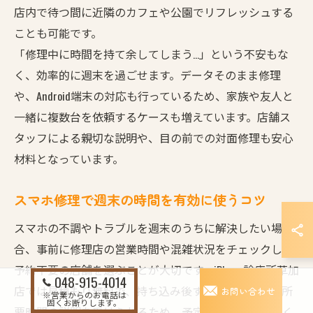
店内で待つ間に近隣のカフェや公園でリフレッシュする
ことも可能です。
「修理中に時間を持て余してしまう…」という不安もな
く、効率的に週末を過ごせます。データそのまま修理
や、Android端末の対応も行っているため、家族や友人と
一緒に複数台を依頼するケースも増えています。店舗ス
タッフによる親切な説明や、目の前での対面修理も安心
材料となっています。
スマホ修理で週末の時間を有効に使うコツ
スマホの不調やトラブルを週末のうちに解決したい場
合、事前に修理店の営業時間や混雑状況をチェックし、
予約不要の店舗を選ぶことが大切です。iPhone診療所草加
048-915-4014
店では見積もり無料で、持ち込み後すぐに修理内容や所
お問い合わせ
※営業からのお電話は
固くお断りします。
要時間の説明を受けられるため、予定の合間に効率よく