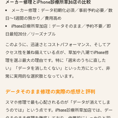
メーカー修理とiPhone診療所草加店の比較
メーカー修理：データ初期化必須／事前予約必要／数
日〜1週間の預かり／費用高め
iPhone診療所草加店：データそのまま／予約不要／即
日最短20分／リーズナブル
このように、迅速さとコストパフォーマンス、そしてア
クセス性を兼ね備えている点が、草加や八潮でiPhone修
理を選ぶ最大の理由です。特に「週末のうちに直した
い」「データを消したくない」といった方にとって、非
常に実用的な選択肢となっています。
データそのまま修理の実際の感想と評判
スマホ修理で最も心配されるのが「データが消えてしま
うのでは」という点です。iPhone診療所草加店では、デー
タそのまま修理を徹底しており、作業前にしっかりと説