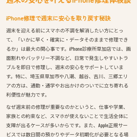
iPhone修理でデータ消去を防ぐ方法を解説
スマホ修理時のデータ保護対策を徹底紹介
iPhone修理で週末に安心を取り戻す秘訣
草加のiPhone修理店ならデータ安心対応
週末を迎える前にスマホの不調を解消したい方にとっ
写真や連絡先を守るiPhone修理の流れ
て、「いかに早く・確実に・データそのままで修理でき
iPhone修理とAndroid修理のデータ管理法
るか」は最大の関心事です。iPhone診療所草加店では、画
予約不要で可能な即日iPhone修理術
面割れやバッテリー不調など、日常で発生しやすいトラ
ブルを即日で修理し、週末の安心をサポートしていま
iPhone修理を予約不要で即日対応する方法
す。特に、埼玉県草加市や八潮、越谷、吉川、三郷エリ
スマホ修理が当日完了できる仕組みを解説
アの方は、通勤・通学やお出かけのついでに立ち寄れる
急ぎのiPhone修理に強い草加の特徴とは
利便性が魅力です。
越谷や八潮も即日スマホ修理が可能な理由
なぜ週末前の修理が重要なのかというと、仕事や学業、
予約なしでスピード修理ができるポイント
家族との約束など、スマホが使えないことで生活全体に
八潮や越谷からも通える修理の魅力
支障が出るケースが多いからです。また、Apple正規サー
iPhone修理が八潮や越谷からも便利な理由
ビスでは数日間の預かりやデータ初期化が必要となる場