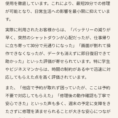
使用を徹底しています。これにより、最短20分での修理
週末のスマホトラブルを即日解決する方法
が可能となり、日常生活への影響を最小限に抑えていま
草加発のiPhone修理で悩みゼロの週末へ
す。
データ保護にこだわる修理で安心が続く理
実際に利用されたお客様からは、「バッテリーの減りが
由
早く、突然のシャットダウンが心配だったが、仕事帰り
に立ち寄って30分で元通りになった」「画面が割れて操
作できなくなったが、データも消えずに即日復旧できて
助かった」といった評価が寄せられています。特に学生
やビジネスマンからは、時間の制約がある中で迅速に対
応してもらえた点を高く評価されています。
また、「他店で予約が取れず困っていたが、ここは予約
不要で対応してもらえた」「修理後の動作確認も丁寧で
安心できた」といった声も多く、週末の予定に支障をき
たさずに修理を済ませられることが大きな安心につなが