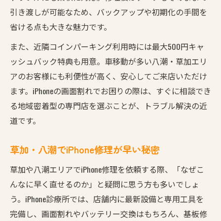
現
引き渡しが可能なため、バックアップや初期化の手間を
iPhoneデータそのまま修理の安心ポイント
省ける点も大きな魅力です。
草加八潮でデータ消失リスクを防ぐ修理法
また、近隣コインパーキング利用時には最大500円キャ
データ消失を防ぐiPhone修理のプロ技術
ッシュバック特典も用意。車移動が多い八潮・草加エリ
基板修理も対応可能なiPhone診療所の強み
アのお客様にも利便性が高く、安心してご来店いただけ
高精度診断でiPhoneデータを守る理由
ます。iPhoneの画面割れでお困りの際は、すぐに相談でき
草加市や八潮からアクセス便利な修理専門サー
る地域密着型の専門店を選ぶことが、トラブル解決の近
ビス
道です。
市役所近くで便利なiPhone修理サービス
草加・八潮でiPhone修理が早い秘密
草加・八潮エリアで車移動も安心なiPhone修
理
草加や八潮エリアでiPhone修理を依頼する際、「なぜこ
草加駅東口や八潮方面からのアクセス詳細
んなに早く直せるのか」と疑問に思う方も多いでしょ
コインパーキング利用で修理もお得な理由
う。iPhone診療所では、店舗内に最新設備と専用工具を
完備し、画面割れやバッテリー交換はもちろん、基板修
広域対応のiPhone修理専門店を選ぶコツ