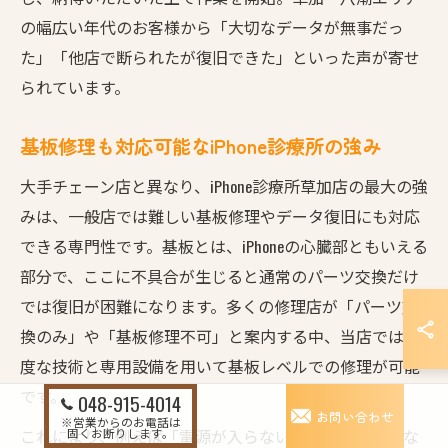
の幅広い年代のお客様から「大切なデータが無事だっ
た」「他店で断られたが復旧できた」といった声が寄せ
られています。
基板修理も対応可能なiPhone診療所の強み
大手チェーン店と異なり、iPhone診療所草加店の最大の強
みは、一般店では難しい基板修理やデータ復旧にも対応
できる専門性です。基板とは、iPhoneの心臓部ともいえる
部分で、ここに不具合が生じると通常のパーツ交換だけ
では復旧が困難になります。多くの修理店が「パーツ交
換のみ」や「基板修理不可」と案内する中、当店では高
度な技術と専用設備を用いて基板レベルでの修理が可能
です。
048-915-4014
お問い合わせ
※営業からのお電話は
これにより、例えば「電源が入らない」「突然起動しな
固くお断りします。