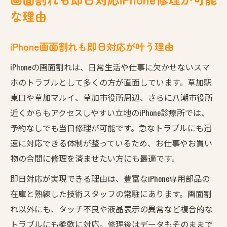
内
な理由
草加八潮で予約不要なiPhone修理の魅力
iPhone修理は予約なしでも当日完結可能
iPhone画面割れも即日対応が叶う理由
飛び込みOKなiPhone修理店の選び方
iPhoneの画面割れは、日常生活や仕事に欠かせないスマ
急なiPhone画面割れも即対応できる理由
ホのトラブルとして多くの方が直面しています。草加駅
予約不要でデータそのまま修理が叶う店
東口や草加マルイ、草加市役所周辺、さらに八潮市役所
草加駅近くでiPhone修理を迷う方に役立つ選び方
近くからもアクセスしやすい立地のiPhone診療所では、
草加駅近でiPhone修理店を見分けるコツ
予約なしでも当日修理が可能です。急なトラブルにも迅
速に対応できる体制が整っているため、お仕事やお買い
iPhone画面割れを駅近で直すための基準
物の合間に修理を済ませたい方にも最適です。
データ復旧可能な駅近iPhone修理店の探し方
即日対応が実現できる理由は、豊富なiPhone専用部品の
草加駅周辺の信頼できるiPhone修理の特徴
在庫と熟練した技術スタッフの常駐にあります。画面割
アクセス重視で選ぶiPhone修理専門サービス
れ以外にも、タッチ不良や液晶表示の異常など複合的な
データ消失なしのiPhone修理を草加八潮地域で実
トラブルにも柔軟に対応。修理後はデータもそのままで