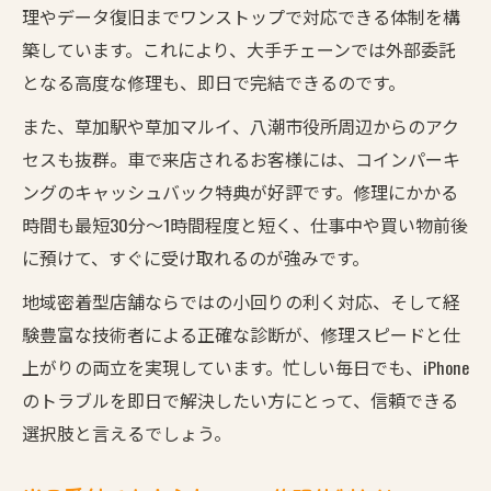
理やデータ復旧までワンストップで対応できる体制を構
コインパーキング利用でお得なiPhone修理体験を
築しています。これにより、大手チェーンでは外部委託
紹介
となる高度な修理も、即日で完結できるのです。
コインパーキング利用でiPhone修理がお得に
また、草加駅や草加マルイ、八潮市役所周辺からのアク
草加・八潮で駐車場特典付きiPhone修理体験
セスも抜群。車で来店されるお客様には、コインパーキ
車移動派も安心なiPhone修理サービスの魅力
ングのキャッシュバック特典が好評です。修理にかかる
最大500円キャッシュバックの活用方法
時間も最短30分～1時間程度と短く、仕事中や買い物前後
コインパーキング利用時の注意点と特典紹
に預けて、すぐに受け取れるのが強みです。
介
地域密着型店舗ならではの小回りの利く対応、そして経
験豊富な技術者による正確な診断が、修理スピードと仕
上がりの両立を実現しています。忙しい毎日でも、iPhone
のトラブルを即日で解決したい方にとって、信頼できる
選択肢と言えるでしょう。