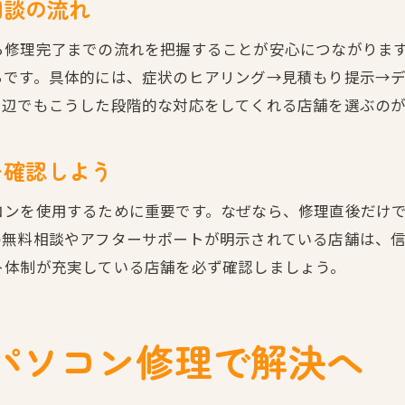
初期化が必要な理由とリスクの見極め方
相談の流れ
パソコン修理で初期化が必要な場面とは何か
ら修理完了までの流れを把握することが安心につながりま
パソコン修理時の初期化リスクと回避策解説
らです。具体的には、症状のヒアリング→見積もり提示→
初期化する前に知るべきパソコン修理の注意点
周辺でもこうした段階的な対応をしてくれる店舗を選ぶの
パソコン修理で初期化を選択する判断基準
パソコン修理で初期化を避けるための工夫
を確認しよう
修理費用の相場と選び方のポイント
コンを使用するために重要です。なぜなら、修理直後だけ
パソコン修理の費用相場を知って賢く依頼
の無料相談やアフターサポートが明示されている店舗は、
パソコン修理で無駄な費用を抑える方法
ト体制が充実している店舗を必ず確認しましょう。
パソコン修理費用の内訳と選び方のコツ
パソコン修理見積もり時の注意ポイント
パソコン修理で解決へ
パソコン修理費用とサービス内容の比較法