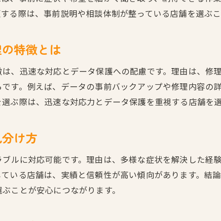
頼する際は、事前説明や相談体制が整っている店舗を選ぶこ
修理前に知りたいデータ保護の基本
パソコン修理前のデータ保護で安心を確保
理の特徴とは
パソコン修理に出す前のバックアップ手順
パソコン修理時に役立つデータ管理のコツ
徴は、迅速な対応とデータ保護への配慮です。理由は、修
データ紛失を防ぐパソコン修理の準備法
らです。例えば、データの事前バックアップや修理内容の
を選ぶ際は、迅速な対応力とデータ保護を重視する店舗を
パソコン修理前に重要データを守る方法
パソコン修理を依頼する際の流れと準備
見分け方
パソコン修理の依頼前に必要な準備とは
パソコン修理依頼時の流れと注意点まとめ
ラブルに対応可能です。理由は、多様な症状を解決した経
修理前に聞いておきたいパソコン修理内容
している店舗は、実績と信頼性が高い傾向があります。結
パソコン修理依頼時の見積もり確認の重要性
選ぶことが安心につながります。
パソコン修理で確認すべき事前チェック項目