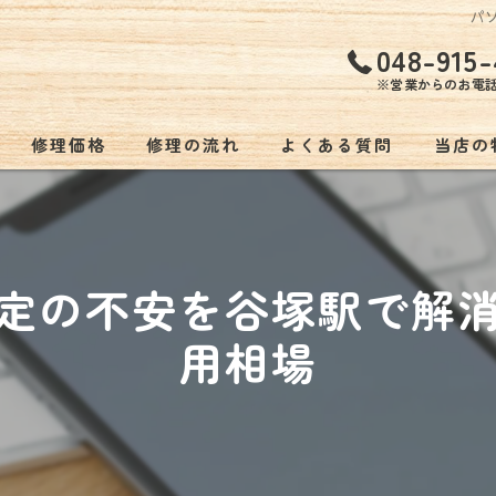
パ
048-915-
※営業からのお電
修理価格
修理の流れ
よくある質問
当店の
持ち込
低価格
定の不安を谷塚駅で解
バッテ
用相場
スマホ
ゲーム