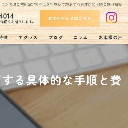
ソコン修理と初期設定の不安を谷塚駅で解消する具体的な手順と費用相場
4014
お問い合わせはこちら
話は固くお断りします。
特徴
アクセス
ブログ
コラム
お客様の声
み
消する具体的な手順と費
リー