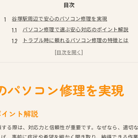
目次
谷塚駅周辺で安心のパソコン修理を実現
パソコン修理で選ぶ安心対応のポイント解説
トラブル時に頼れるパソコン修理の特徴とは
パソコン修理実績が多い店舗の見分け方
初めてでも安心なパソコン修理相談の流れ
パソコン修理後のサポート体制を確認しよう
初期設定の悩みもパソコン修理で解決へ
のパソコン修理を実現
パソコン修理と同時に初期設定も安心サポート
初期設定で生じるパソコン修理の相談ポイント
ポイント解説
パソコン修理のプロによる初期設定の流れ
初期設定とパソコン修理の連携サービスの魅力
頼する際は、対応力と信頼性が重要です。なぜなら、適切
えば、事前に症状や希望を細かく聞き取り、納得できる作
パソコン修理と初期設定の同時対応事例紹介