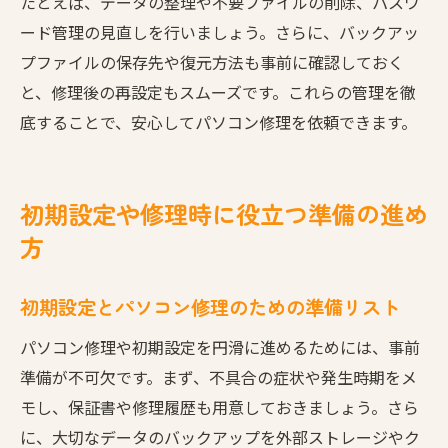
たとえば、データの整理や不要ファイルの削除、パスワ
パソコン修理後に役立つ設定手順まとめ
ード管理の見直しを行いましょう。さらに、バックアッ
パソコン修理後に必要な初期設定の流れ
プファイルの保存先や復元方法も事前に確認しておく
データ保護を意識した修理後の設定ポイン
と、修理後の再設定もスムーズです。これらの管理を徹
ト
底することで、安心してパソコン修理を依頼できます。
パソコン修理後の復旧を円滑に進める手順
修理後に見直すべきパソコン設定と注意点
初期設定や修理時に役立つ準備の進め
パソコン修理後の安全なデータ復元方法
方
初期設定を活かした快適なパソコン環境の
構築
初期設定とパソコン修理のための準備リスト
効率的な修理準備でデータ消失を防ぐ方法
パソコン修理時のデータ消失防止策まとめ
パソコン修理や初期設定を円滑に進めるためには、事前
準備が不可欠です。まず、不具合の症状や発生時期をメ
効率的な準備でパソコン修理後もデータ安
モし、保証書や修理履歴も用意しておきましょう。さら
全
に、大切なデータのバックアップを外部ストレージやク
修理準備と初期設定で守るパソコンの大切