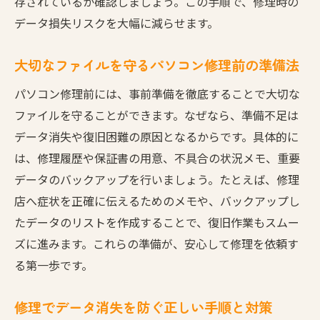
存されているか確認しましょう。この手順で、修理時の
説
データ損失リスクを大幅に減らせます。
初期化を伴うパソコン修理の注意点とは
大切なファイルを守るパソコン修理前の準備法
データ損失防止のための初期化準備方法
初期化作業後のパソコン修理のポイント
パソコン修理前には、事前準備を徹底することで大切な
ファイルを守ることができます。なぜなら、準備不足は
安心して修理に出すための持ち物ガイド
データ消失や復旧困難の原因となるからです。具体的に
パソコン修理依頼時の持ち物と準備リスト
は、修理履歴や保証書の用意、不具合の状況メモ、重要
忘れがちな修理時のパソコン必需品一覧
データのバックアップを行いましょう。たとえば、修理
パソコン修理で持参すべきアイテムと管理
店へ症状を正確に伝えるためのメモや、バックアップし
法
たデータのリストを作成することで、復旧作業もスムー
修理時に必要な書類とパソコン付属品の確
ズに進みます。これらの準備が、安心して修理を依頼す
認
る第一歩です。
安心してパソコン修理に出すための持参品
の選び方
修理でデータ消失を防ぐ正しい手順と対策