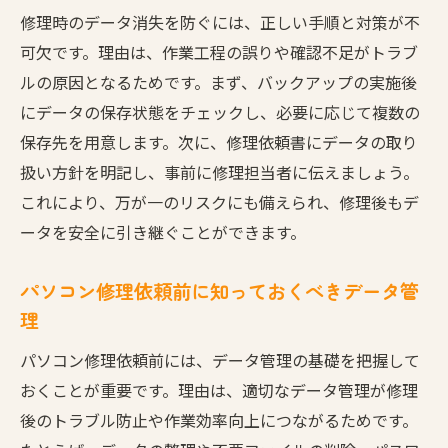
パソコン修理をスムーズに進める持ち物準
修理時のデータ消失を防ぐには、正しい手順と対策が不
備
可欠です。理由は、作業工程の誤りや確認不足がトラブ
修理前のトラブル整理で復旧がスムーズに
ルの原因となるためです。まず、バックアップの実施後
パソコン修理前に不具合状況を整理する重
にデータの保存状態をチェックし、必要に応じて複数の
要性
保存先を用意します。次に、修理依頼書にデータの取り
扱い方針を明記し、事前に修理担当者に伝えましょう。
修理依頼前のトラブルメモがパソコン修理
これにより、万が一のリスクにも備えられ、修理後もデ
を効率化
ータを安全に引き継ぐことができます。
パソコン症状記録で修理後の復旧がより早
く確実に
パソコン修理依頼前に知っておくべきデータ管
トラブル整理でパソコン修理時の説明がス
理
ムーズ
パソコン修理依頼前には、データ管理の基礎を把握して
修理業者への正確な情報提供で復旧を簡単
おくことが重要です。理由は、適切なデータ管理が修理
に
後のトラブル防止や作業効率向上につながるためです。
パソコン修理成功の鍵はトラブル整理から