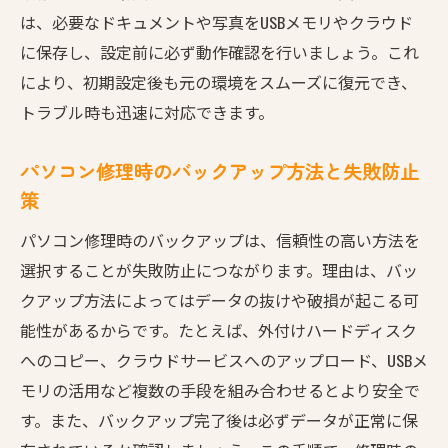
策
は、必要なドキュメントや写真をUSBメモリやクラウド
に保存し、設定前に必ず動作確認を行いましょう。これ
専門業者へのパソコン修理依頼と安全な初
により、初期設定後も元の環境をスムーズに復元でき、
期設定
トラブル時も迅速に対応できます。
パソコン修理依頼前のセキュリティ確認方
法
パソコン修理時のバックアップ方法と失敗防止
修理時に気をつけたいデータ管理のポイン
策
ト
パソコン修理時のバックアップは、信頼性の高い方法を
プライバシー重視のパソコン修理依頼方法
選択することが失敗防止につながります。理由は、バッ
パソコン修理で安心を得るための依頼コツ
クアップ方法によってはデータの抜けや破損が起こる可
修理で初期化が必要な理由と注意点
能性があるからです。たとえば、外付けハードディスク
パソコン修理で初期化が必要な主なケース
へのコピー、クラウドサービスへのアップロード、USBメ
初期設定前に知りたい初期化のメリットと
モリの活用など複数の手段を組み合わせるとより安全で
デメリット
す。また、バックアップ完了後は必ずデータが正常に保
パソコン修理時の初期化リスクと対策を解