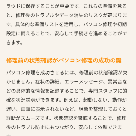
ラウドに保存することが重要です。これらの準備を怠る
な情報
と、修理後のトラブルやデータ消失のリスクが高まりま
パソコン修理時に役立つデータ保護の実践
す。具体的な準備リストを活用し、パソコン修理や初期
法
設定に備えることで、安心して手続きを進めることがで
トラブルを避けるパソコン修理準備術
きます。
パソコン修理前の徹底準備で不安解消
修理前の状態確認がパソコン修理の成功の鍵
パソコン修理を成功させるには、修理前の状態確認が欠
かせません。症状の詳細、エラーメッセージ、異常音な
どの具体的な情報を記録することで、専門スタッフに的
確な状況説明ができます。例えば、起動しない、動作が
遅い、画面に表示されないなど、現象を整理しておくと
診断がスムーズです。状態確認を徹底することで、修理
後のトラブル防止にもつながり、安心して依頼できま
す。