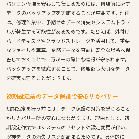
パソコン修理を安心して任せるためには、修理前に必ず
初期設定とパソコン修理のための準備リス
データのバックアップを実施することが重要です。理由
ト
は、修理作業中に予期せぬデータ消失やシステムトラブ
修理前の状態確認がパソコン修理の成功の
ルが発生する可能性があるためです。たとえば、外付け
鍵
ハードディスクやクラウドストレージを活用して、重要
パソコン修理前のトラブル整理と初期設定
なファイルや写真、業務データを事前に安全な場所へ保
の重要性
管しておくことで、万が一の際にも情報が守られます。
効率的なパソコン修理準備の流れと注意事
バックアップを徹底することで、修理後も大切なデータ
項
を確実に守ることができます。
初期設定を円滑に進めるパソコン修理前の
対策
初期設定前のデータ保護で安心リカバリー
パソコン修理の事前準備で安心して依頼で
初期設定を行う前には、データ保護の対策を講じること
きる
がリカバリー時の安心につながります。理由として、初
データ保護を重視した修理依頼のコツ
期設定作業ではシステムのリセットや設定変更が伴い、
パソコン修理依頼時に必須のデータ保護対
既存データの消失リスクが高まるためです。具体的に