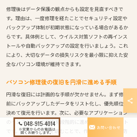
修理後はデータ保護の観点からも設定を見直すべきで
す。理由は、一度修理を経たことでセキュリティ設定や
バックアップ体制が初期状態になっている場合があるか
らです。具体例として、ウイルス対策ソフトの再インス
トールや自動バックアップの設定を行いましょう。これ
により、大切なデータの損失リスクを最小限に抑えた安
全なパソコン環境が維持できます。
パソコン修理後の復旧を円滑に進める手順
円滑な復旧には計画的な手順が欠かせません。まず修理
前にバックアップしたデータをリスト化し、優先順位を
決めて復元を行います。次に、必要なアプリケーション
のインストールや設定を段階的に進めることがポイント
048-915-4014
お問い合わせ
※営業からのお電話は
です。こうした手順を踏むことで、作業の抜け漏れを防
固くお断りします。