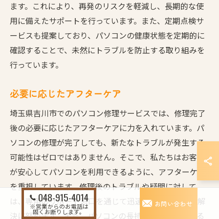
ます。これにより、再発のリスクを軽減し、長期的な使
用に備えたサポートを行っています。また、定期点検サ
ービスも提案しており、パソコンの健康状態を定期的に
確認することで、未然にトラブルを防止する取り組みを
行っています。
必要に応じたアフターケア
埼玉県吉川市でのパソコン修理サービスでは、修理完了
後の必要に応じたアフターケアに力を入れています。パ
ソコンの修理が完了しても、新たなトラブルが発生する
可能性はゼロではありません。そこで、私たちはお客様
が安心してパソコンを利用できるように、アフターケア
を重視しています。修理後のトラブルや疑問に対して
048-915-4014
は、専用のサポート窓口を通じて迅速に対応し、問題解
お問い合わせ
※営業からのお電話は
固くお断りします。
決に努めます。また、パソコンの長持ちをサポートする