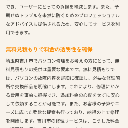
初心者にもわかりやすいサポート
でき、ユーザーにとっての負担を軽減します。また、予
故障の原因を徹底的に解明
期せぬトラブルを未然に防ぐためのプロフェッショナル
なアドバイスも提供されるため、安心してサービスを利
修理後の保証サービスが魅力
用できます。
顧客の声を反映したサービス改善
トラブルシューティングの専門家
無料見積もりで料金の透明性を確保
安心の長期サポートプラン
埼玉県吉川市でパソコン修理をお考えの方にとって、無
パソコン不調時に頼れる吉川市の修理サービス
料見積もりの提供は重要な要素です。無料見積もりで
の流れ
は、パソコンの故障内容を詳細に確認し、必要な修理箇
トラブル発生から修理完了までのプロセス
所や交換部品を明確にします。これにより、修理にかか
初めての方でも安心の手続き
る費用を事前に把握でき、追加料金の心配をせずに安心
訪問修理と持ち込み修理の選択
して依頼することが可能です。また、お客様の予算やニ
修理中の進捗状況の確認方法
ーズに応じた柔軟な提案も行っており、納得の上で修理
を開始します。吉川市の修理サービスは、こうした料金
修理完了後の確認とサポート