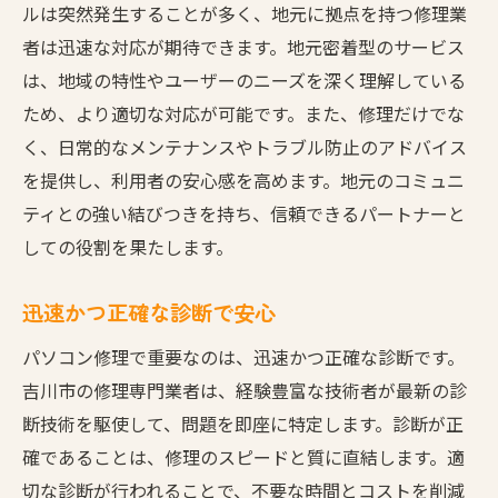
ルは突然発生することが多く、地元に拠点を持つ修理業
修理の流れと所要時間について
者は迅速な対応が期待できます。地元密着型のサービス
緊急時でも頼れる24時間対応
は、地域の特性やユーザーのニーズを深く理解している
過去の修理実績を活かした迅速な対応
ため、より適切な対応が可能です。また、修理だけでな
く、日常的なメンテナンスやトラブル防止のアドバイス
パソコン修理の無料見積もりが吉川市で受けら
を提供し、利用者の安心感を高めます。地元のコミュニ
れる理由
ティとの強い結びつきを持ち、信頼できるパートナーと
初回相談時の無料診断で安心
しての役割を果たします。
明確な料金体系で信頼を構築
地域密着によるコスト削減
迅速かつ正確な診断で安心
見積もり後の選択肢が豊富
パソコン修理で重要なのは、迅速かつ正確な診断です。
顧客満足度を高めるためのサービス
吉川市の修理専門業者は、経験豊富な技術者が最新の診
定期的なキャンペーンの活用
断技術を駆使して、問題を即座に特定します。診断が正
吉川市のパソコン修理専門業者が提供する安心
確であることは、修理のスピードと質に直結します。適
サポート
切な診断が行われることで、不要な時間とコストを削減