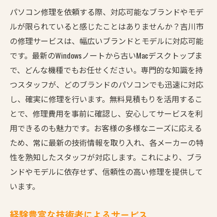
パソコン修理を依頼する際、対応可能なブランドやモデ
修理前に確認しておくべきポイント
ルが限られていると感じたことはありませんか？吉川市
保証期間中の対応について
の修理サービスは、幅広いブランドとモデルに対応可能
修理の際に注意すべき事項
です。最新のWindowsノートから古いMacデスクトップま
吉川市のパソコン修理無料見積もりで迅速に問
で、どんな機種でもお任せください。専門的な知識を持
題解決
つスタッフが、どのブランドのパソコンでも迅速に対応
迅速な見積もり提供の理由
し、確実に修理を行います。無料見積もりを活用するこ
見積もり後のスムーズな修理プロセス
とで、修理費用を事前に確認し、安心してサービスを利
顧客満足度を高める対応策
用できるのも魅力です。お客様の多様なニーズに応える
ため、常に最新の技術情報を取り入れ、各メーカーの特
スピード感のあるサービスの実現
性を熟知したスタッフが対応します。これにより、ブラ
修理完了までの時間短縮術
ンドやモデルに依存せず、信頼性の高い修理を提供して
修理の効率化に向けた工夫
います。
経験豊富な技術者によるサービス