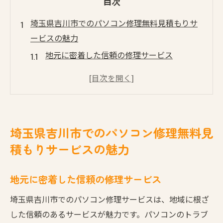
目次
埼玉県吉川市でのパソコン修理無料見積もりサ
ービスの魅力
地元に密着した信頼の修理サービス
迅速かつ正確な診断で安心
無料見積もりで料金の透明性を確保
修理後のアフターサポートも充実
幅広いブランドとモデルに対応可能
埼玉県吉川市でのパソコン修理無料見
経験豊富な技術者によるサービス
積もりサービスの魅力
迅速対応で安心！吉川市のパソコン修理業者を
紹介
地元に密着した信頼の修理サービス
即日対応で急なトラブルも安心
埼玉県吉川市でのパソコン修理サービスは、地域に根ざ
地域密着型の信頼できる技術者
した信頼のあるサービスが魅力です。パソコンのトラブ
オンラインでの予約システムが便利