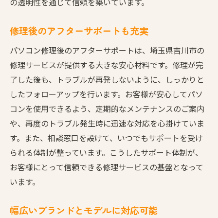
の透明性を通じて信頼を築いています。
必要に応じたアフターケア
無料見積もりで安心！吉川市でパソコン修理を
修理後のアフターサポートも充実
依頼するメリット
パソコン修理後のアフターサポートは、埼玉県吉川市の
予算に合わせた柔軟な対応
修理サービスが提供する大きな安心材料です。修理が完
修理前の不安を解消するシステム
了した後も、トラブルが再発しないように、しっかりと
地域密着だからこその速さと安心感
したフォローアップを行います。お客様が安心してパソ
持ち込み修理の便利さと効率
コンを使用できるよう、定期的なメンテナンスのご案内
最新技術を取り入れた修理サービス
や、再度のトラブル発生時に迅速な対応を心掛けていま
長期的なコスト削減を実現
す。また、相談窓口を設けて、いつでもサポートを受け
吉川市でのパソコン修理におけるよくある質問
られる体制が整っています。こうしたサポート体制が、
と対策
お客様にとって信頼できる修理サービスの基盤となって
います。
よくある問い合わせとその回答
修理に関する一般的な疑問解消
幅広いブランドとモデルに対応可能
トラブルの自己診断方法