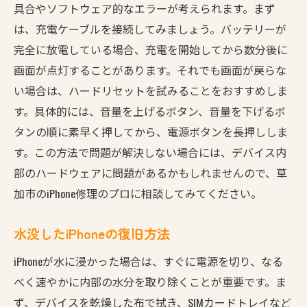
具合やソフトウェア的なエラーが考えられます。まず
復旧不可能なデータの見極め方
は、充電ケーブルを接続してみましょう。バッテリーが
画面交換後の操作性を維持するコツ
完全に放電している場合、充電を開始してから数分後に
データ復旧作業中の注意点とその対策
画面が点灯することがあります。それでも画面が戻らな
い場合は、ハードリセットを試みることをおすすめしま
iPhone修理のプロが草加市で提供する安心のサポ
す。具体的には、音量を上げるボタン、音量を下げるボ
ート
タンの順に素早く押してから、電源ボタンを長押ししま
修理前後の丁寧なカウンセリング
す。この方法で問題が解決しない場合には、デバイス内
保証付き修理で安心を提供
部のハードウェアに問題があるかもしれませんので、草
信頼できる修理店の選び方
加市のiPhone修理のプロに相談してみてください。
修理後のアフターサービスについて
草加市の地域密着型サポートの強み
水没したiPhoneの復旧方法
プロによるメンテナンスサービスの内容
iPhoneが水に浸かった場合は、すぐに電源を切り、なる
バッテリー問題もこれで解決草加市のiPhone修理
べく速やかに内部の水分を取り除くことが重要です。ま
術
ず、デバイスを乾燥した布で拭き、SIMカードトレイなど