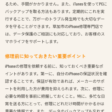
るため、手間がかかりません。また、iTunesを使ってPCに
地元で信頼される修理店の選び方
バックアップを取る方法もあります。定期的にこれを実
修理後に期待できるサポート内容
行することで、万が一のトラブル発生時でも大切なデー
草加市であなたのスマホライフを守るiPhone修理
タを守ることができます。草加市のiPhone修理専門店で
の極意
は、データ保護のご相談にも対応しており、お客様のス
長持ちさせるためのメンテナンス術
マホライフをサポートします。
故障を未然に防ぐためのチェックポイント
修理前に知っておきたい重要ポイント
スマホライフを充実させる最新情報
iPhoneの修理を依頼する前に、知っておくべき重要なポ
故障の際に相談できる専門家の存在
イントがあります。第一に、自分のiPhoneの保証状況を確
修理技術の進化とその恩恵
認することです。保証が有効であれば、メーカーのサポ
地元で安心して頼れる修理店の特徴
ートを利用した方が費用を抑えられます。次に、修理に
必要な時間を事前に把握しておくこと。特に、多忙な日
常を送る方にとって、修理にどれだけ時間がかかるかは
重要な情報です。また、データのバックアップも忘れず