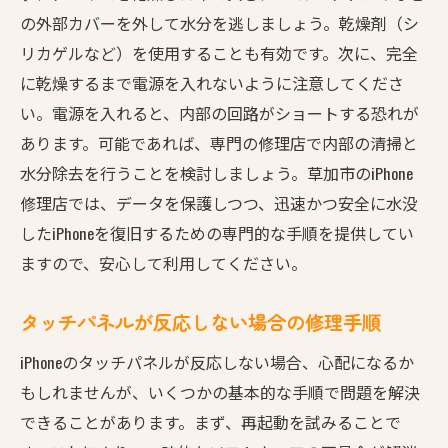
バッテリー寿命を延ばすための工夫
の外部カバーを外して水分を逃しましょう。乾燥剤（シ
充電しても電源が入らない場合の対処法
リカゲルなど）を使用することも有効です。次に、完全
に乾燥するまで電源を入れないように注意してくださ
バッテリー膨張の原因とその防止策
い。電源を入れると、内部の回路がショートする恐れが
バッテリー交換の適切なタイミング
あります。可能であれば、専門の修理店で内部の清掃と
充電トラブルを未然に防ぐ方法
水分除去を行うことを検討しましょう。草加市のiPhone
バッテリー消耗を抑える設定の見直し
修理店では、データを保護しつつ、迅速かつ安全に水没
草加市のiPhone修理でお悩み解決プロのノウハウ
したiPhoneを復旧するための専門的な手順を提供してい
公開
ますので、安心して利用してください。
起動しないiPhoneの原因と解決策
タッチパネルが反応しない場合の修理手順
音声が出ない場合の診断手順
Wi-Fi接続が不安定な時の改善法
iPhoneのタッチパネルが反応しない場合、心配になるか
アプリが頻繁にクラッシュする理由
もしれませんが、いくつかの基本的な手順で問題を解決
できることがあります。まず、再起動を試みることで
不具合を見逃さないチェックリスト