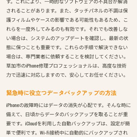
す。これにより、一時的なソフトウェアの不具合が解消
プロが教える修理後のセルフメンテナンス
されることがあります。また、タッチパネルの不調は保
急な不具合もこれで安心草加市のiPhone修理プロ
護フィルムやケースの影響である可能性もあるため、こ
にお任せ
れらを一度外してみるのも有効です。それでも改善しな
修理依頼から完了までの流れ
い場合は、システムのアップデートを確認し、最新の状
プロが対応する緊急修理メニュー
態に保つことも重要です。これらの手順で解決できない
修理中の不安を解消するポイント
場合は、専門業者に依頼することを検討してください。
不具合発生時の緊急連絡先
草加市のiPhone修理プロフェッショナルは、高度な技術
修理後の安心を保証する方法
力で迅速に対応しますので、安心してお任せください。
草加市の修理プロが推奨する対策法
緊急時に役立つデータバックアップの方法
iPhone修理で困ったら草加市の専門家がサポート
iPhoneの故障時にはデータの消失が心配です。そんな時に
専門家に依頼するメリットと安心感
備えて、日頃からデータのバックアップを取ることが重
修理訪問サービスが提供する利便性
要です。iCloudを利用した自動バックアップは、設定が簡
修理費用を抑えるための工夫
単で便利です。Wi-Fi接続中に自動的にバックアップされ
初めての修理でも安心の流れ