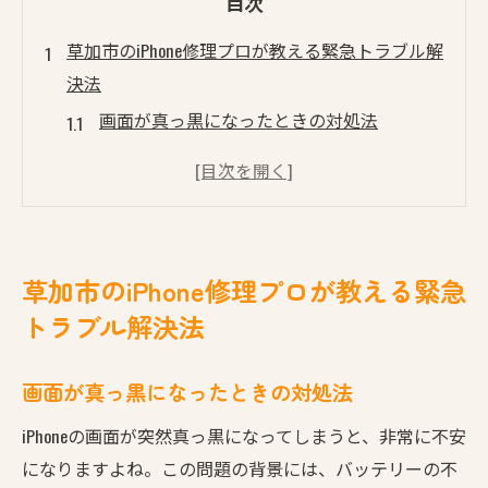
目次
草加市のiPhone修理プロが教える緊急トラブル解
決法
画面が真っ黒になったときの対処法
水没したiPhoneの復旧方法
タッチパネルが反応しない場合の修理手順
緊急時に役立つデータバックアップの方法
修理前に知っておきたい重要ポイント
草加市のiPhone修理プロが教える緊急
トラブル発生時の第一歩としての診断方法
トラブル解決法
画面割れもデータ復旧も草加市のiPhone修理が迅
速対応
画面が真っ黒になったときの対処法
画面割れの修理プロセスを徹底解説
iPhoneの画面が突然真っ黒になってしまうと、非常に不安
データ復旧に成功するための秘訣
になりますよね。この問題の背景には、バッテリーの不
割れた画面が引き起こすリスクとその予防