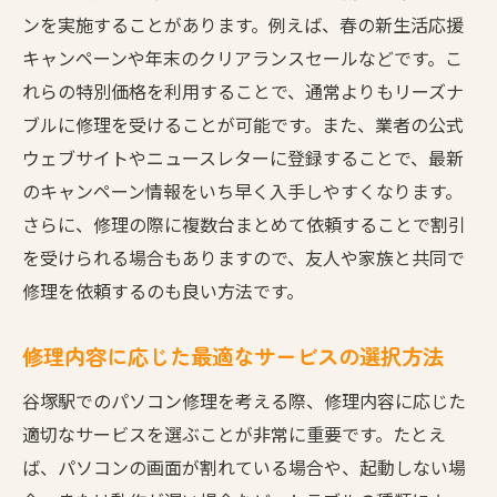
の秘訣
ンを実施することがあります。例えば、春の新生活応援
質の高い修理業者の見極め方
キャンペーンや年末のクリアランスセールなどです。こ
れらの特別価格を利用することで、通常よりもリーズナ
適正価格での高品質な修理サービスの探し
ブルに修理を受けることが可能です。また、業者の公式
方
ウェブサイトやニュースレターに登録することで、最新
修理の優先順位を決めるためのポイント
のキャンペーン情報をいち早く入手しやすくなります。
部品の互換性と品質のバランスを考える
さらに、修理の際に複数台まとめて依頼することで割引
修理後のアフターケアの重要性
を受けられる場合もありますので、友人や家族と共同で
保証内容のチェックで安心を確保
修理を依頼するのも良い方法です。
谷塚駅周辺で行うパソコン修理の際の注意点と
対策
修理内容に応じた最適なサービスの選択方法
谷塚駅周辺の交通アクセスを考慮した修理
谷塚駅でのパソコン修理を考える際、修理内容に応じた
店選び
適切なサービスを選ぶことが非常に重要です。たとえ
混雑時を避けた修理依頼のタイミング
ば、パソコンの画面が割れている場合や、起動しない場
修理店の営業時間を活用した賢い依頼方法