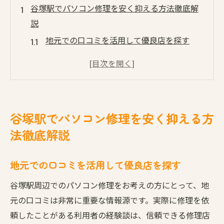
谷塚駅でパソコン修理を安く抑える方法徹底解
説
地元での口コミを活用して優良店を探す
シーズンやキャンペーンを狙ったお得な修
理方法
修理内容に応じた最適なサービスの選択方
法
谷塚駅でパソコン修理を安く抑える方
自分でできる簡単なトラブルシューティン
法徹底解説
グ
修理前に知っておくべき料金体系の基本
地元での口コミを活用して優良店を探す
中古部品の利用でさらなるコスト削減
谷塚駅周辺でのパソコン修理をお考えの方にとって、地
信頼できるパソコン修理店の選び方とポイント
元の口コミは非常に重要な情報源です。実際に修理を依
修理店の実績と評判を確認する方法
頼したことがある利用者の経験談は、信頼できる修理店
利用者のレビューを活用した賢い選び方