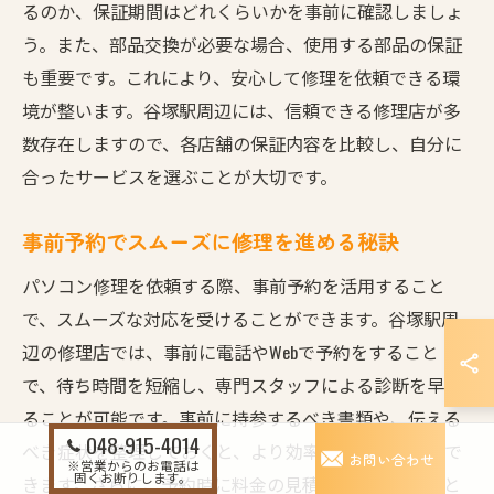
るのか、保証期間はどれくらいかを事前に確認しましょ
う。また、部品交換が必要な場合、使用する部品の保証
も重要です。これにより、安心して修理を依頼できる環
境が整います。谷塚駅周辺には、信頼できる修理店が多
数存在しますので、各店舗の保証内容を比較し、自分に
合ったサービスを選ぶことが大切です。
事前予約でスムーズに修理を進める秘訣
パソコン修理を依頼する際、事前予約を活用すること
で、スムーズな対応を受けることができます。谷塚駅周
辺の修理店では、事前に電話やWebで予約をすること
で、待ち時間を短縮し、専門スタッフによる診断を早め
ることが可能です。事前に持参するべき書類や、伝える
048-915-4014
べき症状を整理しておくと、より効率的な修理が期待で
お問い合わせ
※営業からのお電話は
固くお断りします。
きます。さらに、予約時に料金の見積もりを受けること