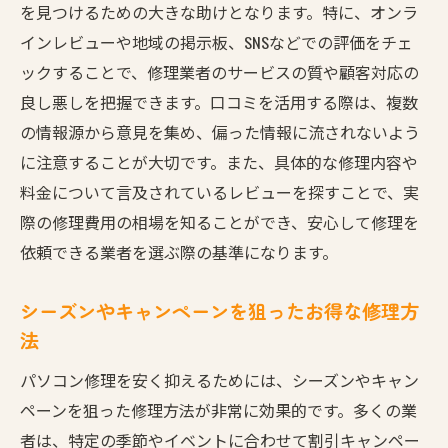
を見つけるための大きな助けとなります。特に、オンラ
信頼性を見極めるカスタマーサポートの質
インレビューや地域の掲示板、SNSなどでの評価をチェ
保証制度の有無とその重要性
ックすることで、修理業者のサービスの質や顧客対応の
技術者の資格と経験の確認
良し悪しを把握できます。口コミを活用する際は、複数
修理後のフォローアップ体制の充実
の情報源から意見を集め、偏った情報に流されないよう
に注意することが大切です。また、具体的な修理内容や
出張修理の利便性を活かしたパソコン修理の新
料金について言及されているレビューを探すことで、実
常識
際の修理費用の相場を知ることができ、安心して修理を
出張修理のメリットとデメリット
依頼できる業者を選ぶ際の基準になります。
出張修理を依頼する際の注意点
訪問日時の柔軟な調整で時間を有効活用
シーズンやキャンペーンを狙ったお得な修理方
出張修理でのデータセキュリティ対策
法
自宅での修理環境の整え方
パソコン修理を安く抑えるためには、シーズンやキャン
オンラインサポートとの併用による効率化
ペーンを狙った修理方法が非常に効果的です。多くの業
費用を抑えつつ高品質を実現するパソコン修理
者は、特定の季節やイベントに合わせて割引キャンペー