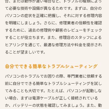
合、または動作が遅い場合など、トラブルの種類によっ
地域特有のサービスや割引を活用
て必要な技術や設備が異なるためです。まずは、自分の
パソコンの症状を正確に把握し、それに対する修理内容
修理店の保険や保証の確認ポイント
を明確にしましょう。さらに、修理業者の信頼性を確認
事前予約でスムーズに修理を進める秘訣
するために、過去の修理例や顧客のレビューをチェック
事前見積もりで安心！パソコン修理の賢い利用
することが役立ちます。また、修理店のスタッフによる
法
ヒアリングを通じて、最適な修理方法や料金を提示され
見積もりを取る際の重要な質問事項
ることが望ましいです。
追加料金発生のリスクを未然に防ぐ方法
見積もり比較で適正価格を見極める
自分でできる簡単なトラブルシューティング
明確な見積書でトラブルを回避
パソコンのトラブルでお困りの際、専門業者に依頼する
修理内容の詳細確認とそのポイント
前に自分でできる簡単なトラブルシューティングを試し
見積もり後の交渉で得られるメリット
てみることも大切です。たとえば、パソコンが起動しな
パソコン修理でデータ保護を優先するためのチ
い場合、まずは電源ケーブルが正しく接続されている
ェックリスト
か、バッテリーの状態を確認してみましょう。また、動