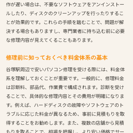
作が遅い場合は、不要なソフトウェアをアンインストー
修理前に必ず行うべきデータバックアップ
ルしたり、ディスクのクリーンアップを行ったりするこ
データ漏洩防止のための基本対策
とが効果的です。これらの手順を踏むことで、問題が解
修理中のデータ取り扱いについての確認事
決する場合もありますし、専門業者に持ち込む前に必要
項
な修理内容が見えてくることもあります。
信頼できるデータ復旧オプションの確認
データ保護を強化する追加サービスの利用
修理前に知っておくべき料金体系の基本
修理完了後のデータチェックポイント
谷塚駅周辺で安いパソコン修理を受ける際には、料金体
低価格で安心！谷塚駅のパソコン修理サービス
系を理解しておくことが重要です。一般的に、修理料金
の実態
は診断料、部品代、作業費で構成されます。診断を受け
地域密着型の修理店の強みと魅力
ることで、具体的な修理内容とその費用が明確になりま
口コミで評判の高い店舗の紹介
す。例えば、ハードディスクの故障やソフトウェアのト
リーズナブルな価格設定のサービス分析
ラブルに応じた料金が異なるため、事前に見積もりを取
得することをお勧めします。また、複数の店舗から見積
他店との料金比較で見つけるお得情報
もりを取ることで、相場を把握し、より安い価格でサー