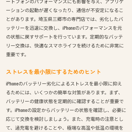
ートフォンのパフォーマンスにも影響を与え、アプリケ
地域社会への貢献と連携
ーションの起動が遅くなったり、通信が不安定になるこ
初めてのバッテリー交換三郷市でiPhone修理を安
とがあります。埼玉県三郷市の専門店では、劣化したバ
心して依頼する方法
ッテリーを迅速に交換し、iPhoneのパフォーマンスを元
初心者でも安心できる修理プロセス
の状態に戻すサポートを行っています。定期的なバッテ
修理前に知っておくべきポイント
リー交換は、快適なスマホライフを続けるために非常に
疑問や不安を解消する方法
重要です。
信頼できる修理店の見極め方
ストレスを最小限にするためのヒント
アフターフォローの重要性
他の修理サービスとの比較
iPhoneのバッテリー劣化によるストレスを最小限に抑え
バッテリー交換後に期待できるiPhoneの性能向上
るためには、いくつかの簡単な対策があります。まず、
と使用感
バッテリーの健康状態を定期的に確認することが重要で
す。iPhoneの設定からバッテリーの状態を確認し、必要に
交換後の使用感と実感
応じて交換を検討しましょう。また、充電時の注意とし
スマホの寿命を延ばす方法
て、過充電を避けることや、極端な高温や低温の環境を
使用頻度に応じたバッテリー管理