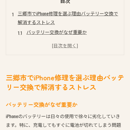
目次
三郷市でiPhone修理を選ぶ理由バッテリー交換で
解消するストレス
バッテリー交換がなぜ重要か
三郷市の修理店で得られる安心感
バッテリーの寿命とその影響
ストレスを最小限にするためのヒント
適切な修理業者の選び方
三郷市でiPhone修理を選ぶ理由バッテ
コストと効果のバランス
リー交換で解消するストレス
バッテリー劣化のサインに気づくiPhone修理のタ
イミング
バッテリー交換がなぜ重要か
バッテリー劣化の初期症状
iPhoneのバッテリーは日々の使用で徐々に劣化していき
iPhoneが示す警告サイン
ます。特に、充電してもすぐに電池が切れてしまう問題
修理のタイミングを見極める方法