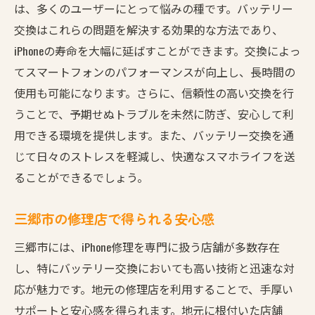
は、多くのユーザーにとって悩みの種です。バッテリー
劣化を防ぐための日常ケア
交換はこれらの問題を解決する効果的な方法であり、
修理が必要な時期を見逃さない
iPhoneの寿命を大幅に延ばすことができます。交換によっ
適切な修理タイミングの見つけ方
てスマートフォンのパフォーマンスが向上し、長時間の
使用も可能になります。さらに、信頼性の高い交換を行
三郷市の専門店でiPhone修理信頼性の高いバッテ
うことで、予期せぬトラブルを未然に防ぎ、安心して利
リー交換サービス
用できる環境を提供します。また、バッテリー交換を通
地元で信頼される修理店の特徴
じて日々のストレスを軽減し、快適なスマホライフを送
プロの技術力を活用するメリット
ることができるでしょう。
迅速なサービス提供の重要性
高品質パーツの使用がもたらす安心感
三郷市の修理店で得られる安心感
修理後のケアとサポート
三郷市には、iPhone修理を専門に扱う店舗が多数存在
実際の顧客体験から学ぶ
し、特にバッテリー交換においても高い技術と迅速な対
iPhone修理のプロが解説バッテリー交換で得られ
応が魅力です。地元の修理店を利用することで、手厚い
るメリット
サポートと安心感を得られます。地元に根付いた店舗