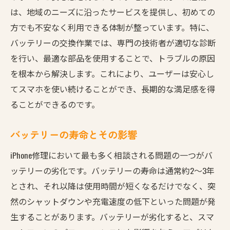
バッテリー交換で得る長時間使用
は、地域のニーズに沿ったサービスを提供し、初めての
スマホのパフォーマンス向上
方でも不安なく利用できる体制が整っています。特に、
バッテリーの交換作業では、専門の技術者が適切な診断
環境への配慮と持続可能性
を行い、最適な部品を使用することで、トラブルの原因
コスト削減と修理の価値
を根本から解決します。これにより、ユーザーは安心し
定期メンテナンスの重要性
てスマホを使い続けることができ、長期的な満足感を得
顧客レビューから見る満足度
ることができるのです。
バッテリー交換で快適スマホライフ三郷市の
iPhone修理が選ばれる理由
バッテリーの寿命とその影響
地域密着型のサービスが提供する安心感
iPhone修理において最も多く相談される問題の一つがバ
迅速対応と高い顧客満足度
ッテリーの劣化です。バッテリーの寿命は通常約2〜3年
経験豊富な技術者の存在
とされ、それ以降は使用時間が短くなるだけでなく、突
サービス品質の高さに基づく信頼
然のシャットダウンや充電速度の低下といった問題が発
生することがあります。バッテリーが劣化すると、スマ
修理後のサポートとアフターケア