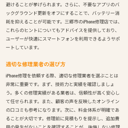
避けることが挙げられます。さらに、不要なアプリのバ
効果的なパフォーマンス向上技術
ックグラウンド更新をオフにすることで、バッテリー消
ユーザーの声から見る改善点
耗を抑えることが可能です。三郷市のiPhone修理店では、
定期的なチェックの重要性
これらのヒントについてもアドバイスを提供しており、
三郷市のiPhone修理でスマホライフをサポート安
ユーザーが快適にスマートフォンを利用できるようサポ
心のバッテリー交換
ートしています。
地元で選ばれる理由と実績
適切な修理業者の選び方
カスタマイズされたサービスの提供
修理専門店が持つ強み
iPhone修理を依頼する際、適切な修理業者を選ぶことは
非常に重要です。まず、技術力と実績を確認しましょ
お客様の声に応える姿勢
う。多くの修理実績がある業者は、信頼性が高く安心し
持続的なサポート体制
て任せられます。また、顧客の声を反映したオンライン
バッテリー交換で得る安心感
の口コミも参考になります。次に、料金体系が明確であ
ることが大切です。修理前に見積もりを提示し、追加費
用の発生がないことを確認することが、後悔しない修理