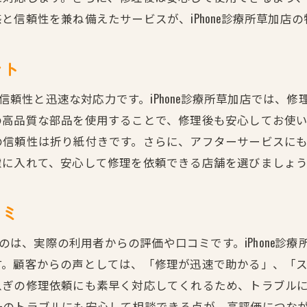
高品質な修理を短時間で提供する技術
信頼性を兼ね備えたサービスが、iPhone診療所草加店の
データ保護を徹底した修理プロセス
画面割れもバッテリー交換も迅速対応のiPhone診療所草
ント
画面割れ修理の流れと注意点
バッテリー交換の重要性とタイミング
は、信頼性と迅速な対応力です。iPhone診療所草加店では
の高品質な部品を使用することで、修理後も安心してお使
即日修理を可能にするプロセス
の信頼性は折り紙付きです。さらに、アフターサービスに
草加店での修理が選ばれる理由
慮に入れて、安心して修理を依頼できる店舗を選びましょ
修理後のデバイスのチェックポイント
迅速な修理で生活への影響を最小限に
コミ
日常生活を支えるスマホを最短で修理する方法
忙しい方におすすめの修理予約システム
なるのは、実際の利用者からの評価や口コミです。iPhone
す。顧客からの声としては、「修理が迅速で助かる」、「
短時間で修理を完了するためのコツ
急ぎの修理依頼にも素早く対応してくれるため、トラブル
急なトラブルに対応できる準備方法
一のトラブルにも安心して相談できる点が、高評価につな