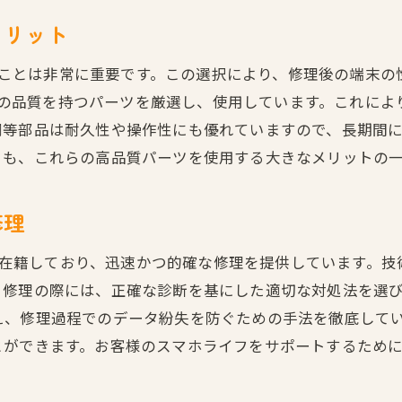
安心のための修理前相談の活用法
メリット
修理後の保証内容とサポートサービス
用することは非常に重要です。この選択により、修理後の端末
トラブル時の迅速サポート体制
と同等の品質を持つパーツを厳選し、使用しています。これに
修理進捗の透明性を確保する方法
等部品は耐久性や操作性にも優れていますので、長期間にわた
お客様サポートの充実した修理店選び
とも、これらの高品質パーツを使用する大きなメリットの
修理
術者が在籍しており、迅速かつ的確な修理を提供しています。
。修理の際には、正確な診断を基にした適切な対処法を選
え、修理過程でのデータ紛失を防ぐための手法を徹底して
とができます。お客様のスマホライフをサポートするため