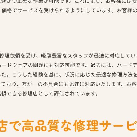
迅速かつ正確な作業が可能です。これにより、お客様には
即日修理を依頼する際のポイント
く価格でサービスを受けられるようにしています。お客様
草加店の迅速な対応が選ばれる理由
即日修理を実現するための設備
今すぐ修理が必要なときの対処法
スマホトラブルを迅速解決！埼玉県の頼れる修理店
からの修理依頼を受け、経験豊富なスタッフが迅速に対応して
トラブル別の修理事例紹介
ハードウェアの問題にも対応可能です。過去には、ハード
依頼後の迅速な対応を可能にする秘密
した。こうした経験を基に、状況に応じた最適な修理方法
修理が必要なときの最初の一手
しており、万が一の不具合にも迅速に対応いたします。お
埼玉県内での迅速修理店を紹介
信頼できる修理店として評価されています。
修理店選びで知っておくべきこと
草加店の速さと質を両立する仕組み
草加店で高品質な修理サー
iPhoneの修理でお困りの皆様に安心のサポート体制
修理に関するよくある質問とその回答