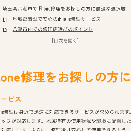
埼玉県八潮市でiPhone修理をお探しの方に最適な選択肢
地域密着型で安心のiPhone修理サービス
八潮市内での修理店選びのポイント
iPhone診療所草加店の評価と口コミ
修理店を選ぶ際に確認すべきこと
価格と品質のバランスを取る方法
八潮市での修理事例と経験談
hone修理をお探しの方
iPhone診療所草加店で高品質な修理サービスを体験
純正同等部品を使用した修理のメリット
サービス
経験豊富な技術者による安心の修理
修理後の保証とアフターサポート
one修理は身近で迅速に対応できるサービスが求められます。
タッフが対応します。地域特有の使用状況や環境に配慮し
お客様の声から見る草加店の信頼性
に対応します。さらに、修理後は安心して使用できるよう