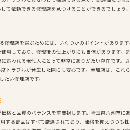
時間を節約するための修理術
心して依頼できる修理店を見つけることができるでしょう
スマホ修理が生活に与える影響
効率的な修理スケジュールの組み方
と
信頼できるiPhone修理店で安心のスマホライフを
られる修理店を選ぶためには、いくつかのポイントがあります。
信頼の証、修理店の認証と資格
を使用しており、修理後の仕上がりにも自信があります。
顧客満足度が高い修理店の特徴
間に追われる現代人にとって非常にありがたい存在です。
安心して任せられる修理店の選び方
再度トラブルが発生した際にも安心です。草加店は、これら
長く付き合える修理店を見極める
めしたい修理店です。
修理後も安心のサポート体制
信頼関係を築く修理店のサービス
法
即日修理でお困りの方に朗報！iPhone診療所草加店
価格と品質のバランスを重要視します。埼玉県八潮市にあるi
即日対応が可能な修理内容一覧
使用する部品はすべて厳選されており、価格を抑えつつも性
緊急時の修理対応の流れ