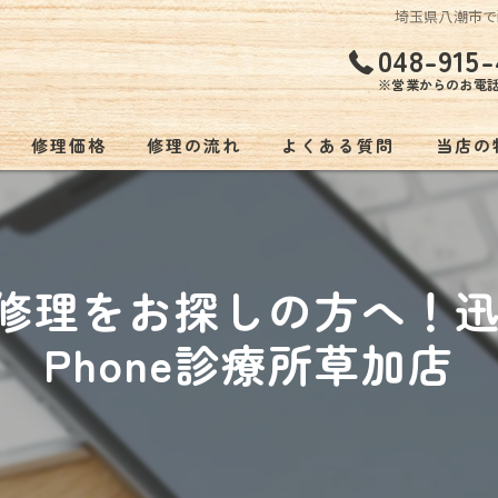
埼玉県八潮市でi
048-915-
※営業からのお電
修理価格
修理の流れ
よくある質問
当店の
持ち込
低価格
ne修理をお探しの方へ！
バッテ
Phone診療所草加店
スマホ
ゲーム