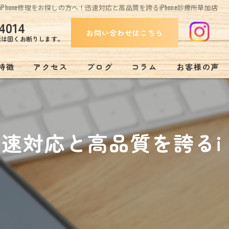
Phone修理をお探しの方へ！迅速対応と高品質を誇るiPhone診療所草加店
4014
お問い合わせはこちら
話は固くお断りします。
特徴
アクセス
ブログ
コラム
お客様の声
み
迅速対応と高品質を誇るi
リー