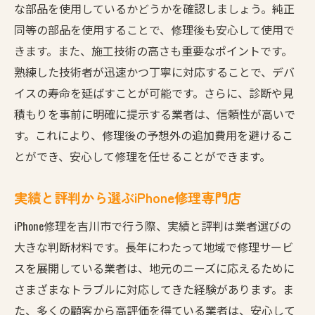
高品質な部品を使用する重要性
な部品を使用しているかどうかを確認しましょう。純正
修理後の動作確認で安心度を高める
同等の部品を使用することで、修理後も安心して使用で
お客様の声から学ぶ修理店の選び方
きます。また、施工技術の高さも重要なポイントです。
熟練した技術者が迅速かつ丁寧に対応することで、デバ
安心のiPhone修理を吉川市で実現するためのポイ
イスの寿命を延ばすことが可能です。さらに、診断や見
ント
積もりを事前に明確に提示する業者は、信頼性が高いで
信頼性の高い修理サービスの見分け方
す。これにより、修理後の予想外の追加費用を避けるこ
修理前後の確認事項をチェック
とができ、安心して修理を任せることができます。
保証内容をしっかり確認しよう
専門技術と経験を持つスタッフの重要性
実績と評判から選ぶiPhone修理専門店
地元での長年の実績がある理由
iPhone修理を吉川市で行う際、実績と評判は業者選びの
オンラインでの予約・相談の活用法
大きな判断材料です。長年にわたって地域で修理サービ
不具合にも負けない！吉川市でのiPhone修理の重
スを展開している業者は、地元のニーズに応えるために
要性
さまざまなトラブルに対応してきた経験があります。ま
突然の不具合に備えるために
た、多くの顧客から高評価を得ている業者は、安心して