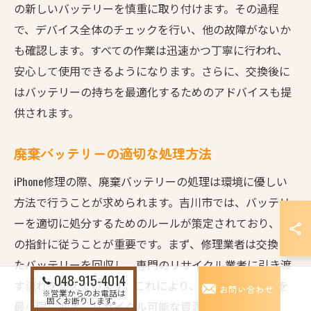
の新しいバッテリーを慎重に取り付けます。その過程
で、デバイス全体のチェックを行い、他の故障がないか
も確認します。すべての作業は迅速かつ丁寧に行われ、
安心して使用できるようになります。さらに、交換後に
はバッテリーの持ちを最適化するためのアドバイスも提
供されます。
廃棄バッテリーの適切な処理方法
iPhone修理の際、廃棄バッテリーの処理は環境に優しい
方法で行うことが求められます。吉川市では、バッテリ
ーを適切に処分するためのルールが策定されており、そ
の指針に従うことが重要です。まず、修理業者は交換し
たバッテリーを回収し、専門のリサイクル業者に引き渡
048-915-4014
す流れを整えています。これにより、有害物質の排出を
お問い合わせ
※営業からのお電話は
固くお断りします。
最小限に抑え、リサイクル可能な資源が再活用されま