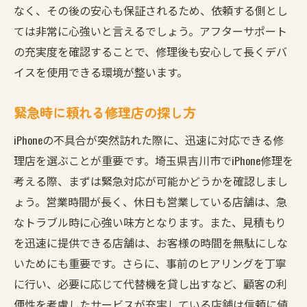
なく、その後の安心も保証されるため、依頼する側とし
最新の修理技術で高品質を実現
ては非常に心強いと言えるでしょう。アフターサポート
修理店の選び方で失敗しないコツ
の充実度を確認することで、修理後も安心して長くデバ
プロフェッショナルに任せる吉川市でのiPhone修
イスを使用できる環境が整います。
理の流れ
緊急時に頼れる修理店の探し方
修理依頼前に知っておくべきこと
修理店での受付から完了までのプロセス
iPhoneの不具合が突然訪れた際に、迅速に対応できる修
修理後の確認事項とその重要性
理店を選ぶことが重要です。埼玉県吉川市でiPhone修理を
考える際、まずは緊急対応が可能かどうかを確認しまし
プロフェッショナルが持つ技術力の秘密
ょう。営業時間が長く、休日も営業している店舗は、急
お客様のニーズに応える修理プラン
なトラブル時に心強い味方となります。また、見積もり
修理前後の丁寧な説明で安心感を提供
を迅速に提供できる店舗は、お客様の時間を無駄にしな
いためにも重要です。さらに、事前のヒアリングを丁寧
に行い、必要に応じて代替機を貸し出すなど、顧客の利
便性を考慮したサービスが充実している店舗は信頼に値