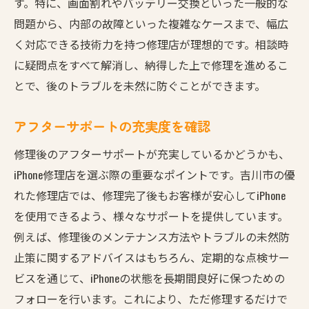
す。特に、画面割れやバッテリー交換といった一般的な
信頼できる吉川市のiPhone修理でスマホライフを
問題から、内部の故障といった複雑なケースまで、幅広
快適に
く対応できる技術力を持つ修理店が理想的です。相談時
お客様の満足度を高める修理サービス
に疑問点をすべて解消し、納得した上で修理を進めるこ
長期間使用するためのメンテナンス
とで、後のトラブルを未然に防ぐことができます。
修理時のトラブルを未然に防ぐ対策
修理後のアフターフォローで安心を
アフターサポートの充実度を確認
スマホライフを支える便利なポイント
修理後のアフターサポートが充実しているかどうかも、
地域密着型の修理店を選ぶ理由
iPhone修理店を選ぶ際の重要なポイントです。吉川市の優
吉川市のiPhone修理で画面割れを迅速に解決する
れた修理店では、修理完了後もお客様が安心してiPhone
方法
を使用できるよう、様々なサポートを提供しています。
例えば、修理後のメンテナンス方法やトラブルの未然防
画面割れの原因と予防策を知る
止策に関するアドバイスはもちろん、定期的な点検サー
速やかに修理を受けるための手順
ビスを通じて、iPhoneの状態を長期間良好に保つための
修理後の画面を守るアクセサリー
フォローを行います。これにより、ただ修理するだけで
画面割れ時の応急処置法を理解する