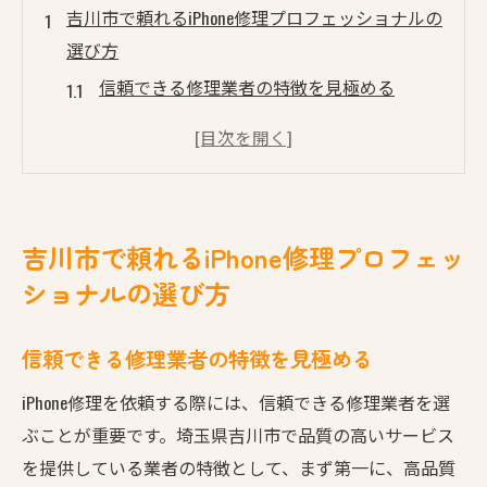
吉川市で頼れるiPhone修理プロフェッショナルの
選び方
信頼できる修理業者の特徴を見極める
実績と評判から選ぶiPhone修理専門店
修理前の相談で安心度アップ！
アフターサポートの充実度を確認
緊急時に頼れる修理店の探し方
吉川市で頼れるiPhone修理プロフェッ
コストと品質のバランスを考慮
ショナルの選び方
画面割れやバッテリー交換に迅速対応する吉川
市のiPhone修理
信頼できる修理業者の特徴を見極める
画面割れ修理のプロセスを理解する
iPhone修理を依頼する際には、信頼できる修理業者を選
バッテリー交換のタイミングとは？
ぶことが重要です。埼玉県吉川市で品質の高いサービス
迅速対応が必要な理由とそのメリット
を提供している業者の特徴として、まず第一に、高品質