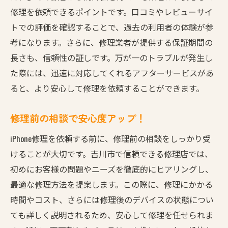
修理を通じたデータ保護の実践
修理を依頼できるポイントです。口コミやレビューサイ
トでの評価を確認することで、過去の利用者の体験が参
最新技術を駆使した修理の実例
考になります。さらに、修理業者が提供する保証期間の
日常のスマホ利用を支えるサービス
長さも、信頼性の証しです。万が一のトラブルが発生し
その場で解決！出張修理の利点
た際には、迅速に対応してくれるアフターサービスがあ
修理しながら学ぶスマホの使い方
ると、より安心して修理を依頼することができます。
吉川市でバッテリー劣化に対応するiPhone修理の
魅力
修理前の相談で安心度アップ！
バッテリー劣化の兆候を見逃さない
iPhone修理を依頼する前に、修理前の相談をしっかり受
エコに貢献するバッテリー交換
けることが大切です。吉川市で信頼できる修理店では、
長持ちするバッテリーの選び方
初めにお客様の問題やニーズを徹底的にヒアリングし、
修理後のバッテリー管理の方法
最適な修理方法を提案します。この際に、修理にかかる
時間やコスト、さらには修理後のデバイスの状態につい
安全・安心なバッテリー交換の流れ
ても詳しく説明されるため、安心して修理を任せられま
廃棄バッテリーの適切な処理方法