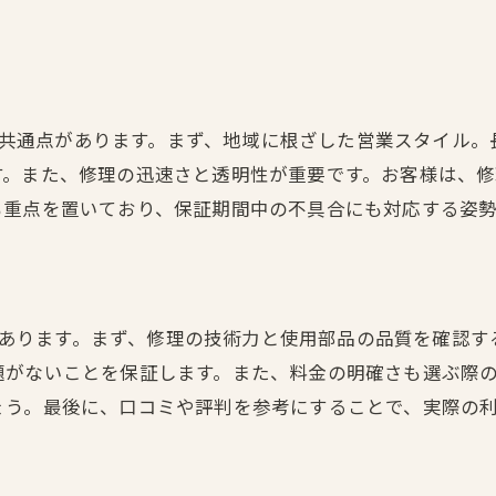
修理店の信頼度を見極めるポイント
安心のための保証内容を確認
修理プロセスの透明性を理解する
草加市で安心できる修理店の特徴
つかの共通点があります。まず、地域に根ざした営業スタイル
草加市におけるiPhone修理料金の比較分析
す。また、修理の迅速さと透明性が重要です。お客様は、
も重点を置いており、保証期間中の不具合にも対応する姿
料金が異なる理由とその背景
草加市での修理費用の相場を知る
コストパフォーマンスを考慮した選択
異なる店舗間の料金比較方法
くつかあります。まず、修理の技術力と使用部品の品質を確認
修理内容別の料金プランを検証
題がないことを保証します。また、料金の明確さも選ぶ際
納得のいく価格で修理するためのヒント
ょう。最後に、口コミや評判を参考にすることで、実際の
iPhone修理を草加市で依頼する際のポイント
修理依頼前に確認すべきチェックリスト