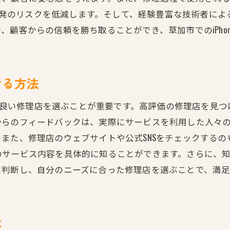
見積り時に確認すべきポイント
し、再発のリスクを低減します。そして、経験豊富な技術者に
料金比較による賢い修理店選び
、顧客からの信頼を勝ち取ることができ、草加市でのiPho
スピード対応が魅力の草加市iPhone修理サービス
即日修理が可能な店舗の見極め方
急なトラブル時の迅速対応の重要性
ける方法
スピード修理でも品質を保つ理由
評判の良い修理店を選ぶことが重要です。高評価の修理店を見
修理プロセスの効率化を図る店舗
からのフィードバックは、実際にサービスを利用した人々
草加市でスピード対応を提供する修理店
また、修理店のウェブサイトや公式SNSをチェックする
待ち時間を短縮するための工夫
のサービス内容を具体的に知ることができます。さらに、
草加市でのiPhone修理成功の秘訣
判断し、自分のニーズに合った修理店を選ぶことで、満足のい
修理前に確認すべき重要事項
保証とアフターケアの選択肢
成功する修理店とのコミュニケーション
は