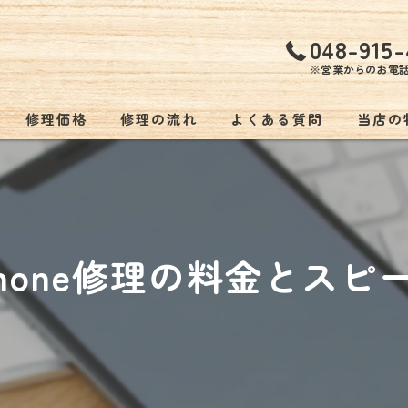
048-915-
※営業からのお電
修理価格
修理の流れ
よくある質問
当店の
持ち込
低価格
hone修理の料金とス
バッテ
スマホ
ゲーム