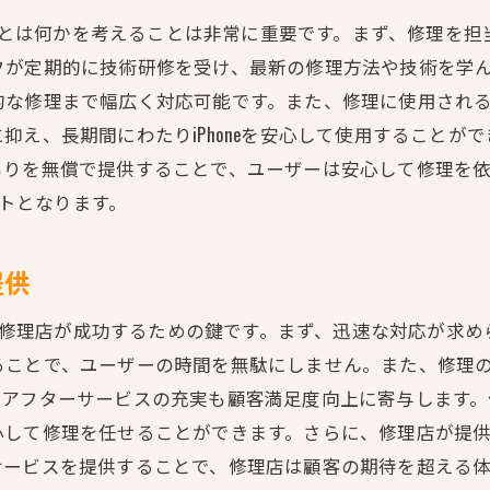
修理後の満足度を高める方法
る技術とは何かを考えることは非常に重要です。まず、修理を
草加市での修理成功事例紹介
フが定期的に技術研修を受け、最新の修理方法や技術を学
信頼できる修理店を選ぶためのポイント
的な修理まで幅広く対応可能です。また、修理に使用され
iPhone修理で草加市を選ぶ理由とそのメリット
抑え、長期間にわたりiPhoneを安心して使用することが
地元での修理が選ばれる理由
もりを無償で提供することで、ユーザーは安心して修理を
草加市の修理店が提供する特典
ントとなります。
地域密着型サービスの利点
提供
交通の便が良い修理店へのアクセス
草加市での修理業界のトレンド
ne修理店が成功するための鍵です。まず、迅速な対応が求めら
修理体験をより快適にするための工夫
ることで、ユーザーの時間を無駄にしません。また、修理
草加市で安心できるiPhone修理店の見つけ方
、アフターサービスの充実も顧客満足度向上に寄与します
口コミを活用した修理店選び
心して修理を任せることができます。さらに、修理店が提
サービスを提供することで、修理店は顧客の期待を超える
実績と信頼性を確認する方法