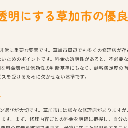
修理店とのコミュニケーションで大切なこと
金を透明にする草加市の優
初めての修理依頼を成功させるための準備
草加市での修理依頼時に避けるべき失敗
修理完了時に確認すべきポイント
草加市での修理依頼をスムーズに行う方法
明性は非常に重要な要素です。草加市周辺でも多くの修理店が
ないためのポイントです。料金の透明性があると、不必要
明な料金表示は信頼性の判断基準にもなり、顧客満足度の
ビスを受けるために欠かせない基準です。
方
たプラン選びが大切です。草加市には様々な修理店があります
きます。まず、修理内容ごとの料金を明確に把握し、自分
費用の有無を確認できます。予算に応じた選択をすることで、