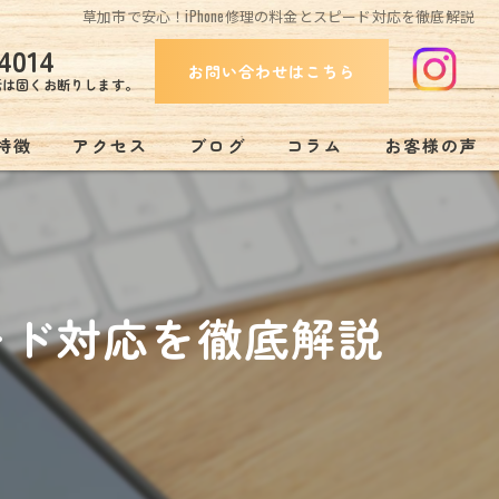
草加市で安心！iPhone修理の料金とスピード対応を徹底解説
4014
お問い合わせはこちら
話は固くお断りします。
特徴
アクセス
ブログ
コラム
お客様の声
み
ピード対応を徹底解説
リー