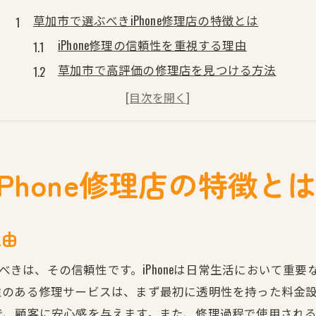
草加市で選ぶべきiPhone修理店の特徴とは
iPhone修理の信頼性を重視する理由
草加市で高評価の修理店を見つける方法
安心して利用できる修理技術とは
顧客満足度を高めるサービスの提供
地元で愛される修理店の特徴
iPhone修理店の選び方と注意点
Phone修理店の特徴と
iPhone修理料金を透明にする草加市の優良店
料金表示の透明性が重要な理由
理由
予算に応じた修理プランの選び方
草加市での適正価格を見極める方法
れるべきは、その信頼性です。iPhoneは日常生活において
性のある修理サービスは、まず最初に透明性を持った料金
追加料金なしの安心修理サービス
で、顧客に安心感を与えます。また、修理過程で使用され