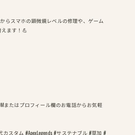
す。普段からスマホの顕微鏡レベルの修理や、ゲーム
替えます！💪
DMまたはプロフィール欄のお電話からお気軽
タム #ApexLegends #サステナブル #草加 #