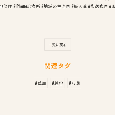
one修理 #iPhone診療所 #地域の主治医 #職人魂 #郵送修理
一覧に戻る
関連タグ
#草加
#越谷
#八潮