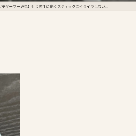
ガチゲーマー必見】もう勝手に動くスティックにイライラしない...