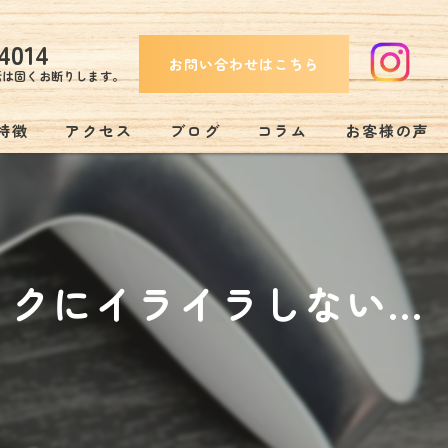
4014
お問い合わせはこちら
話は固くお断りします。
特徴
アクセス
ブログ
コラム
お客様の声
み
にイライラしない...
リー