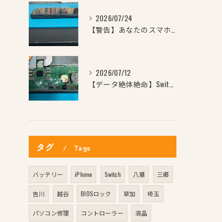
2026/07/24
【警告】あなたのスマホ、ケースからはみ出していませんか？横か...
2026/07/12
【データ絶体絶命】Switchに飲み物をこぼして電源が点かな...
タグ
Tags
バッテリー
iPhone
Switch
八潮
三郷
吉川
越谷
BIOSロック
草加
埼玉
パソコン修理
コントローラー
液晶