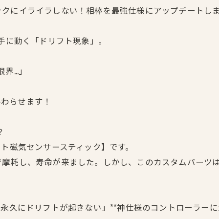
クにイライラしない！相棒を最強仕様にアップデートしませ
勝手に動く「ドリフト現象」。
限界…」
に終わらせます！
？
クト磁気センサースティック】です。
摩耗し、寿命が来ました。しかし、このカスタムパーツは
「永久にドリフトが起きない」**神仕様のコントローラーに