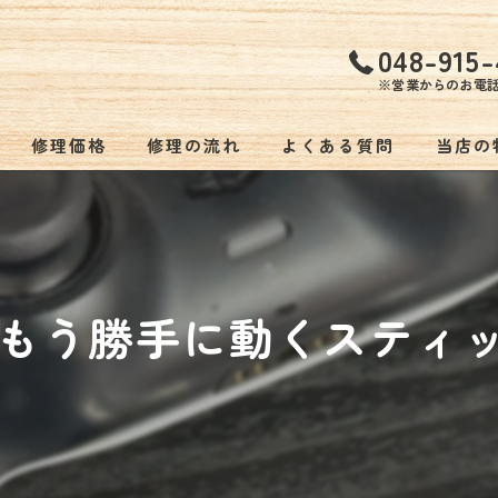
048-915-
※営業からのお電
修理価格
修理の流れ
よくある質問
当店の
持ち込
低価格
もう勝手に動くスティック
バッテ
スマホ
ゲーム