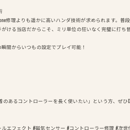
術
換は、iPhone修理よりも遥かに高いハンダ技術が求められま
pg）を手がける当店だからこそ、ミリ単位の狂いなく完璧に打ち
の瞬間からいつもの設定でプレイ可能！
愛着のあるコントローラーを長く使いたい」という方、ぜひ
象 #ホールエフェクト #磁気センサー #コントローラー修理 #次世代カス