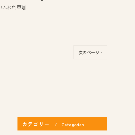
 #まいぷれ草加
次のページ >
カテゴリー
Categories