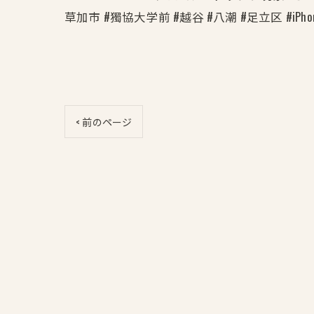
草加市 #獨協大学前 #越谷 #八潮 #足立区 #iPh
< 前のページ