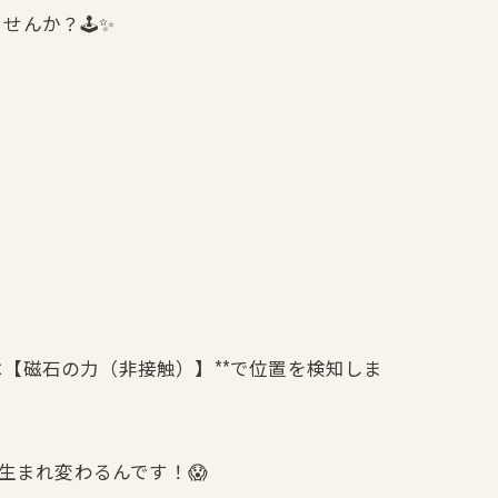
んか？🕹️✨
【磁石の力（非接触）】**で位置を検知しま
生まれ変わるんです！😱