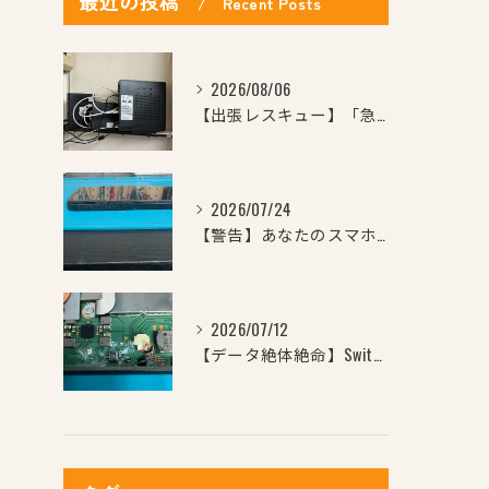
最近の投稿
Recent Posts
2026/08/06
【出張レスキュー】「急にWi-Fiが繋がらなくなった…」「ど...
2026/07/24
【警告】あなたのスマホ、ケースからはみ出していませんか？横か...
2026/07/12
【データ絶体絶命】Switchに飲み物をこぼして電源が点かな...