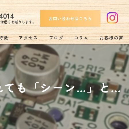
4014
お問い合わせはこちら
話は固くお断りします。
特徴
アクセス
ブログ
コラム
お客様の声
み
も「シーン…」と...
リー