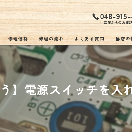
048-915-
※営業からのお電
修理価格
修理の流れ
よくある質問
当店の
持ち込
低価格
う】電源スイッチを入れて
バッテ
スマホ
ゲーム