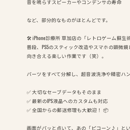
音を鳴らすスピーカーやコンデンサの寿命
など、部分的なものがほとんどです。
🛠️ iPhone診療所 草加店の「レトロゲーム蘇生
普段、PS5のスティック改造やスマホの顕微
向き合える楽しい作業です（笑）。
パーツをすべて分解し、超音波洗浄や精密ハ
✅ 大切なセーブデータもそのまま
✅ 最新のIPS液晶へのカスタムも対応
✅ 全国からの郵送修理も大歓迎！ 📦
画面がパッと点いて、あの「ピコーン♪」と