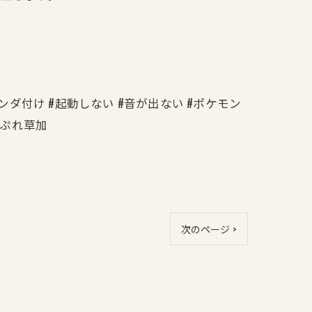
ハンダ付け #起動しない #音が出ない #ポケモン
まいぷれ草加
次のページ >