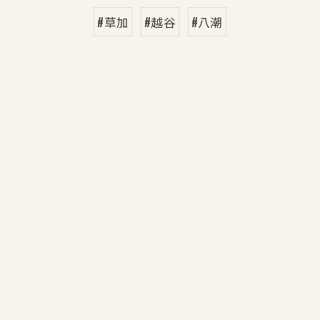
#草加
#越谷
#八潮