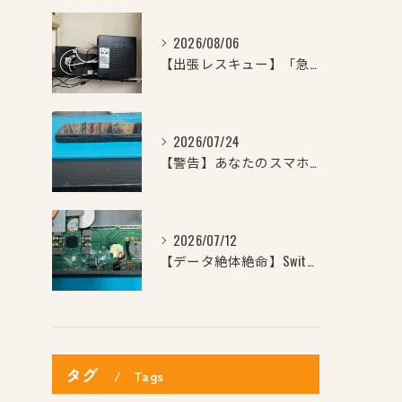
2026/08/06
【出張レスキュー】「急にWi-Fiが繋がらなくなった…」「ど...
2026/07/24
【警告】あなたのスマホ、ケースからはみ出していませんか？横か...
2026/07/12
【データ絶体絶命】Switchに飲み物をこぼして電源が点かな...
タグ
Tags