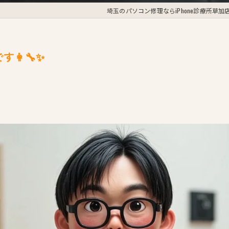
埼玉のパソコン修理ならiPhone診療所草加
👩‍🔧✨