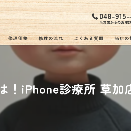
048-915-
※営業からのお電
修理価格
修理の流れ
よくある質問
当店の
持ち込
低価格
！iPhone診療所 草加店で
バッテ
スマホ
ゲーム