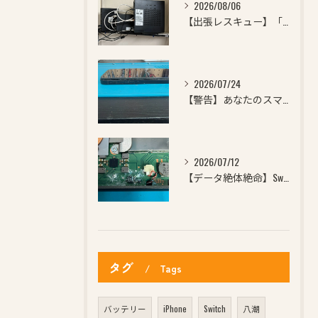
2026/08/06
【出張レスキュー】「急にWi-Fiが繋がらなくなった…」「ど...
2026/07/24
【警告】あなたのスマホ、ケースからはみ出していませんか？横か...
2026/07/12
【データ絶体絶命】Switchに飲み物をこぼして電源が点かな...
タグ
Tags
バッテリー
iPhone
Switch
八潮