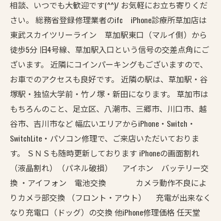
相談、いつでも大歓迎です(^^)/ お気軽にお立ち寄りくだ
さい。 総務省登録修理業者のifc iPhone診療所草加店は
東武スカイツリーライン 草加駅東口（マルイ側）から
徒歩5分 旧4号線、草加駅入口という信号の交差点角にご
ざいます。 近隣にコインパーキングもございますので、
お車でのアクセスも良好です。 近隣の駅は、草加駅・谷
塚駅・独協大学前・竹ノ塚・新田になります。 草加市は
もちろんのこと、足立区、八潮市、三郷市、川口市、越
谷市、吉川市など 幅広いエリアからiPhone・Switch・
SwitchLite・パソコン修理で、ご来店いただいておりま
す。 ＳＮＳも随時更新しております iPhoneの画面割れ
（液晶割れ）（パネル破損） アイホン バッテリー交
換 ・アイフォン 電池交換 カメラ動作不良によ
りカメラ部交換 （フロント・アウト） 充電が出来なく
なり充電口（ドッグ）の交換 他iPhone修理価格 任天堂